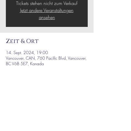
Tickets stehen nicht zum Verkauf
Jetzt andere Veranstaltungen
ansehen
Zeit & Ort
14. Sept. 2024, 19:00
Vancouver, CAN, 760 Pacific Blvd, Vancouver,
BC V6B 5E7, Kanada
Diese Veranstaltung
teilen