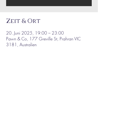
Zeit & Ort
20. Juni 2025, 19:00 – 23:00
Pawn & Co, 177 Greville St, Prahran VIC
3181, Australien
Diese Veranstaltung
teilen
AGB / IMPRINT
© 2024 MARTEN HØRGER – OFFICIAL WEBSITE. All Rights Reserved.