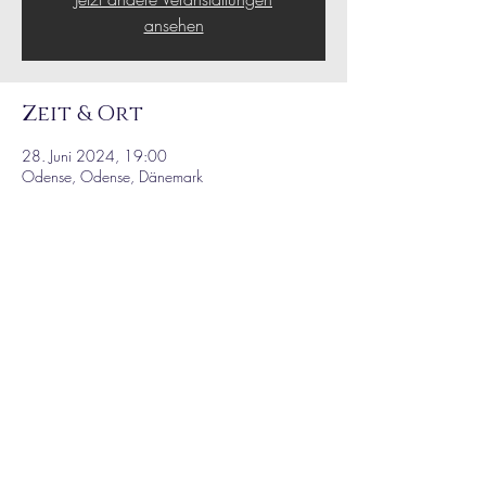
ansehen
Zeit & Ort
28. Juni 2024, 19:00
Odense, Odense, Dänemark
Diese Veranstaltung
teilen
AGB / IMPRINT
© 2024 MARTEN HØRGER – OFFICIAL WEBSITE. All Rights Reserved.